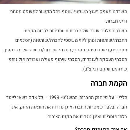
משרדנו מעניק ייעוץ משפטי שוטף בכל הקשור למשפט מסחרי
ודיני חברות.
משדרנו מלווה שורה של חברות ושותפויות לרבות הקמת
החברה/שותפות ומתן ליווי משפטי לחברה/שותפות (הסכמים
מסחריים, רישום סימני מסחרי, הסכמי שכירות/רכישה של מקרקעין,
הסכמי העסקה לעובדים, הסכמי שיתוף פעולה ועבודה מול נותני
שירותים שונים וכיוצ"ב).
הקמת חברה
כללי– על פי חוק החברות, התשנ”ט- 1999 – כל אדם רשאי לייסד
חברה ובלבד שמטרות החברה אינן נוגדות את הוראות החוק, אינן
בלתי מוסריות ואינן נוגדות את תקנת הציבור.
אז איך מקימים חברה?