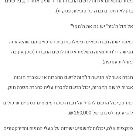
פטור מתשלום אגרות לרשם החברות עד 7 שנים אחורה (בגין שנים
בהן לא היתה בחברה כל פעילות עסקית).
אל מול ה"גזר" יש גם את ה"מקל".
כאשר ישנה חברה שאינה פעילה, מרבית הסיכויים הם שהיא אינה
מגישה דו"חות ואינה משלמת אגרות לרשם החברות (שכן אין בה
פעילות עסקית).
חברה אשר לא הגישה דו"חות לרשם החברות או שצברה חובות
אגרות לרשם החברות, יכול הרשם להכריז עליה כחברה מפרת חוק.
כמו כן, יכול הרשם להטיל על חברה שכזו עיצומים כספיים שיכולים
להגיע עד לסכום של 250,000 ₪.
סנקציות אלה, יכולות להשפיע ישירות על בעלי המניות והדירקטורים