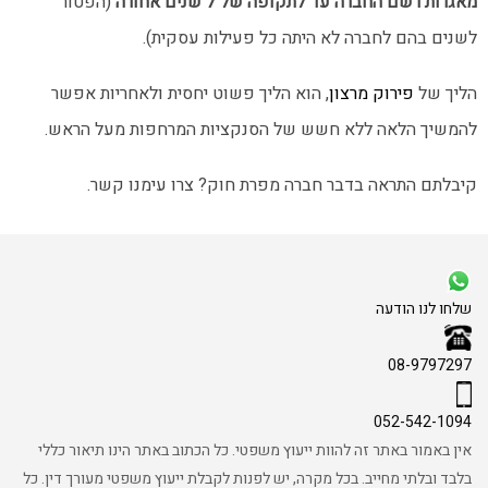
מאגרות רשם החברה עד לתקופה של 7 שנים אחורה
(הפטור
לשנים בהם לחברה לא היתה כל פעילות עסקית).
הליך של
פירוק מרצון
, הוא הליך פשוט יחסית ולאחריות אפשר
להמשיך הלאה ללא חשש של הסנקציות המרחפות מעל הראש.
קיבלתם התראה בדבר חברה מפרת חוק? צרו עימנו קשר.
שלחו לנו הודעה
08-9797297
052-542-1094
אין באמור באתר זה להוות ייעוץ משפטי. כל הכתוב באתר הינו תיאור כללי
בלבד ובלתי מחייב. בכל מקרה, יש לפנות לקבלת ייעוץ משפטי מעורך דין. כל