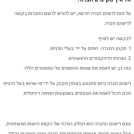
על מנת לרשום חברה חדשה, יש להגיש לרשם החברות בקשה
לרישום חברה.
לבקשה יש לצרף:
1. תקנון החברה- חתום על ידי בעלי המניות.
2. הצהרת הדירקטורים הראשונים.
כמו כן, יש לאמת את שמות החותמים על המסמכים הללו.
רישום חברה כיום מתבצע באופן מקוון, על ידי מי שהוא בעל כרטיס
חכם ויכול לאמת את הטפסים באמצעות חתימה דיגיטלית.
עצם רישום החברה הוא החלק הטכני של הקמת הישות המשפטית,
אבל כאשר מספר אנשים מקימים יחד חברה ישנה חשיבות גדולה