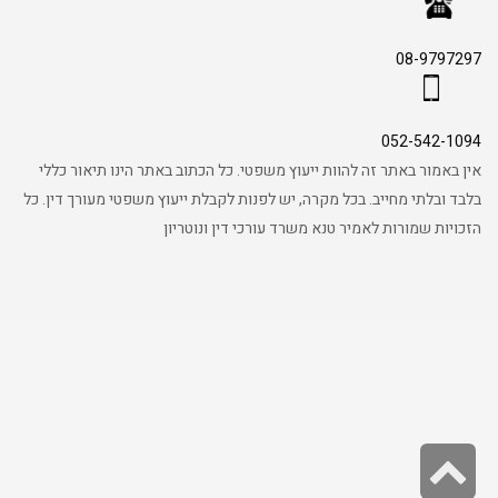
08-9797297
052-542-1094
אין באמור באתר זה להוות ייעוץ משפטי. כל הכתוב באתר הינו תיאור כללי
בלבד ובלתי מחייב. בכל מקרה, יש לפנות לקבלת ייעוץ משפטי מעורך דין. כל
הזכויות שמורות לאמיר טנא משרד עורכי דין ונוטריון
גלילה